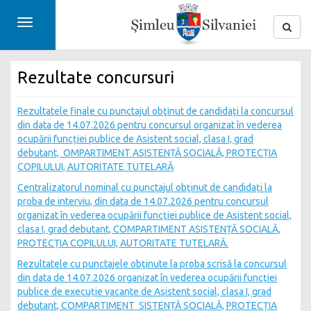
Toggle
navigation
Rezultate concursuri
Rezultatele finale cu punctajul obţinut de candidați la concursul
din data de 14.07.2026 pentru concursul organizat în vederea
ocupării funcției publice de Asistent social, clasa I, grad
debutant, OMPARTIMENT ASISTENȚĂ SOCIALĂ, PROTECȚIA
COPILULUI, AUTORITATE TUTELARĂ
Centralizatorul nominal cu punctajul obţinut de candidați la
proba de interviu, din data de 14.07.2026 pentru concursul
organizat în vederea ocupării funcției publice de Asistent social,
clasa I, grad debutant, COMPARTIMENT ASISTENȚĂ SOCIALĂ,
PROTECȚIA COPILULUI, AUTORITATE TUTELARĂ.
Rezultatele cu punctajele obţinute la proba scrisă la concursul
din data de 14.07.2026 organizat în vederea ocupării funcției
publice de execuție vacante de Asistent social, clasa I, grad
debutant, COMPARTIMENT SISTENȚĂ SOCIALĂ, PROTECȚIA