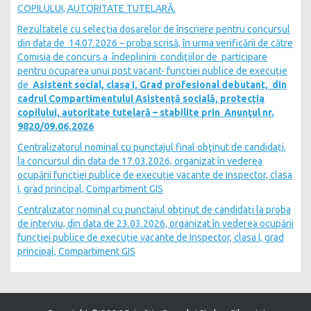
COPILULUI, AUTORITATE TUTELARĂ.
Rezultatele cu selecția dosarelor de înscriere pentru concursul
din data de 14.07.2026 – proba scrisă, în urma verificării de către
Comisia de concurs a îndeplinirii condiţiilor de participare
pentru ocuparea unui post vacant- funcției publice de execuție
de
Asistent social, clasa I, Grad profesional debutant,
din
cadrul Compartimentului Asistență socială, protecția
copilului, autoritate tutelară – stabilite prin Anunţul nr.
9820/09.06.2026
Centralizatorul nominal cu punctajul final obţinut de candidați,
la concursul din data de 17.03.2026, organizat în vederea
ocupării funcției publice de execuție vacante de Inspector, clasa
I, grad principal, Compartiment GIS
Centralizator nominal cu punctajul obţinut de candidați la proba
de interviu, din data de 23.03.2026, organizat în vederea ocupării
funcției publice de execuție vacante de Inspector, clasa I, grad
principal, Compartiment GIS