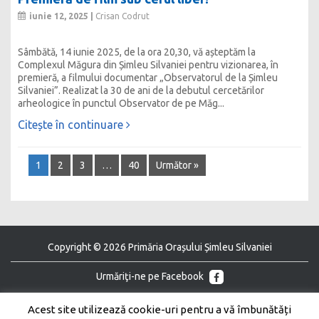
iunie 12, 2025 |
Crisan Codrut
Sâmbătă, 14 iunie 2025, de la ora 20,30, vă așteptăm la
Complexul Măgura din Șimleu Silvaniei pentru vizionarea, în
premieră, a filmului documentar „Observatorul de la Șimleu
Silvaniei”. Realizat la 30 de ani de la debutul cercetărilor
arheologice în punctul Observator de pe Măg...
Citește în continuare
1
2
3
…
40
Următor »
Copyright © 2026 Primăria Orașului Șimleu Silvaniei
Urmăriţi-ne pe Facebook
Urmăriţi-ne pe Youtube
Acest site utilizează cookie-uri pentru a vă îmbunătăți