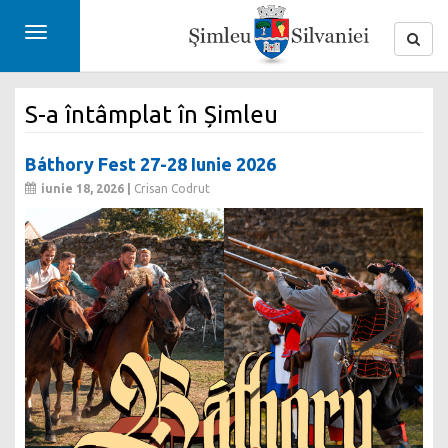
Toggle
navigation
S-a întâmplat în Șimleu
Báthory Fest 27-28 Iunie 2026
iunie 18, 2026 |
Crisan Codrut