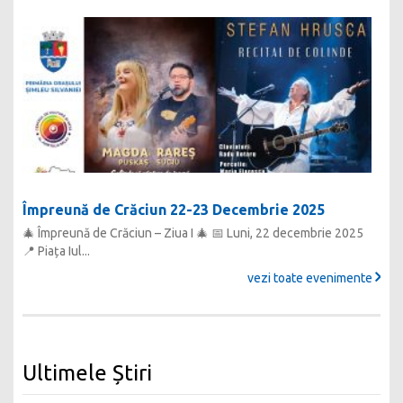
Împreună de Crăciun 22-23 Decembrie 2025
Bát
🎄 Împreună de Crăciun – Ziua I 🎄 📅 Luni, 22 decembrie 2025
Pro
📍 Piața Iul...
IUNI
vezi toate evenimente
Ultimele Știri