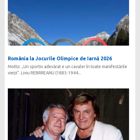
România la Jocurile Olimpice de Iarnă 2026
Motto: „Un sportiv adevărat e un cavaler în toate manifestările
vieții”. Liviu REBRREANU (1885-1944...