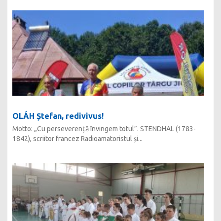
OLÁH Ștefan, redivivus!
Motto: „Cu perseverență învingem totul”. STENDHAL (1783-
1842), scriitor francez Radioamatoristul și...