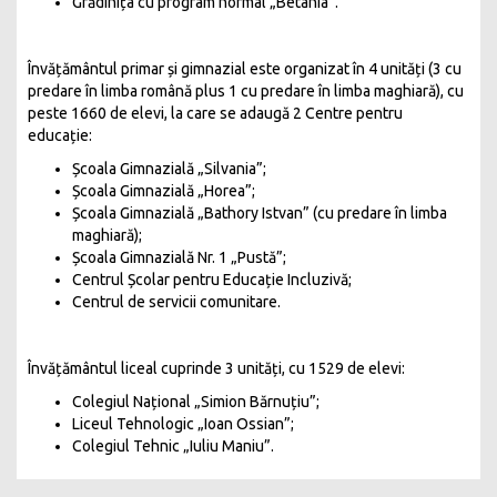
Grădinița cu program normal „Betania”.
Învățământul primar și gimnazial este organizat în 4 unități (3 cu
predare în limba română plus 1 cu predare în limba maghiară), cu
peste 1660 de elevi, la care se adaugă 2 Centre pentru
educație:
Școala Gimnazială „Silvania”;
Școala Gimnazială „Horea”;
Școala Gimnazială „Bathory Istvan” (cu predare în limba
maghiară);
Școala Gimnazială Nr. 1 „Pustă”;
Centrul Școlar pentru Educație Incluzivă;
Centrul de servicii comunitare.
Învățământul liceal cuprinde 3 unități, cu 1529 de elevi:
Colegiul Național „Simion Bărnuțiu”;
Liceul Tehnologic „Ioan Ossian”;
Colegiul Tehnic „Iuliu Maniu”.