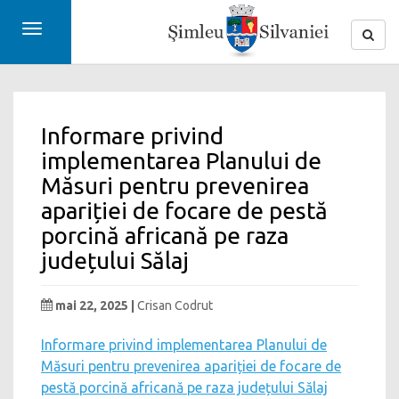
Toggle
navigation
Informare privind
implementarea Planului de
Măsuri pentru prevenirea
apariției de focare de pestă
porcină africană pe raza
județului Sălaj
mai 22, 2025 |
Crisan Codrut
Informare privind implementarea Planului de
Măsuri pentru prevenirea apariției de focare de
pestă porcină africană pe raza județului Sălaj