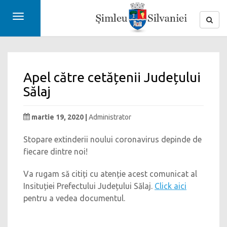
Toggle
navigation
Apel către cetățenii Județului
Sălaj
martie 19, 2020 |
Administrator
Stopare extinderii noului coronavirus depinde de
fiecare dintre noi!
Va rugam să citiți cu atenție acest comunicat al
Insituției Prefectului Județului Sălaj.
Click aici
pentru a vedea documentul.