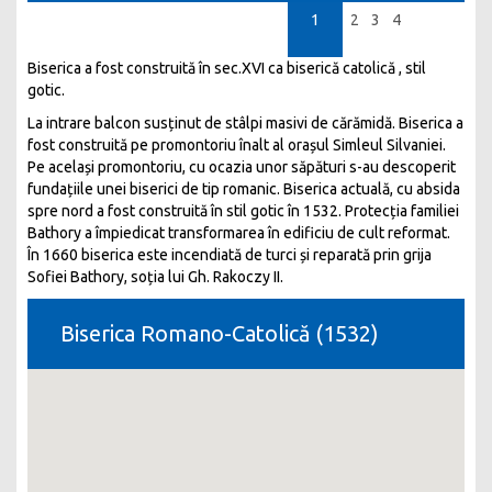
1
2
3
4
Biserica a fost construită în sec.XVI ca biserică catolică , stil
gotic.
La intrare balcon susținut de stâlpi masivi de cărămidă. Biserica a
fost construită pe promontoriu înalt al orașul Simleul Silvaniei.
Pe același promontoriu, cu ocazia unor săpături s-au descoperit
fundațiile unei biserici de tip romanic. Biserica actuală, cu absida
spre nord a fost construită în stil gotic în 1532. Protecția familiei
Bathory a împiedicat transformarea în edificiu de cult reformat.
În 1660 biserica este incendiată de turci și reparată prin grija
Sofiei Bathory, soția lui Gh. Rakoczy II.
Biserica Romano-Catolică (1532)