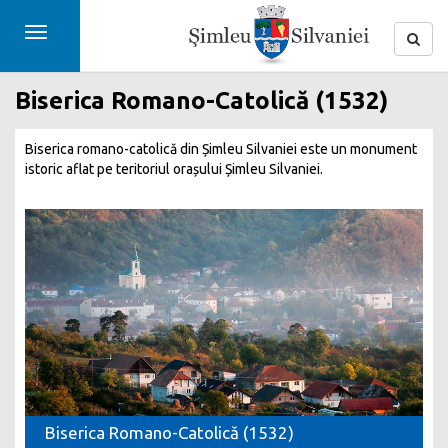
Toggle
navigation
Biserica Romano-Catolică (1532)
Biserica romano-catolică din Șimleu Silvaniei este un monument
istoric aflat pe teritoriul orașului Șimleu Silvaniei.
Biserica Romano-Catolică (1532)