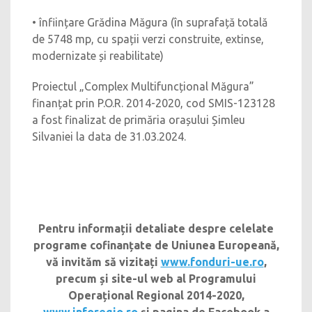
• înființare Grădina Măgura (în suprafață totală
de 5748 mp, cu spații verzi construite, extinse,
modernizate și reabilitate)
Proiectul „Complex Multifuncțional Măgura”
finanțat prin P.O.R. 2014-2020, cod SMIS-123128
a fost finalizat de primăria orașului Șimleu
Silvaniei la data de 31.03.2024.
Pentru informații detaliate despre celelate
programe cofinanțate de Uniunea Europeană,
vă invităm să vizitați
www.fonduri-ue.ro
,
precum și site-ul web al Programului
Operațional Regional 2014-2020,
www.inforegio.ro
și pagina de Facebook a