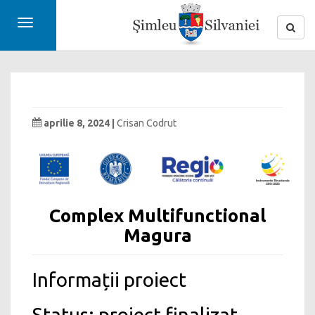
Toggle
navigation
aprilie 8, 2024 |
Crisan Codrut
Complex Multifunctional
Magura
Informații proiect
Status: proiect finalizat