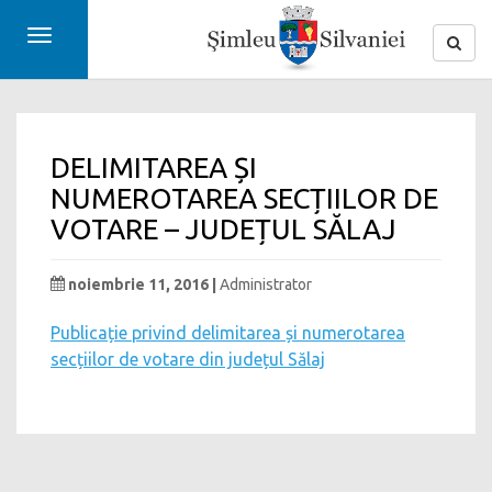
Toggle
navigation
DELIMITAREA ȘI
NUMEROTAREA SECȚIILOR DE
VOTARE – JUDEȚUL SĂLAJ
noiembrie 11, 2016 |
Administrator
Publicație privind delimitarea și numerotarea
secțiilor de votare din județul Sălaj