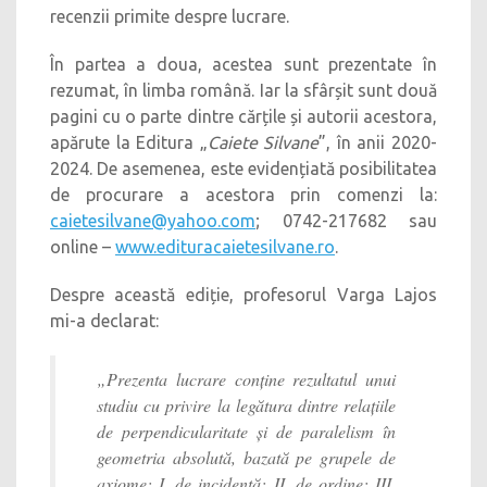
recenzii primite despre lucrare.
În partea a doua, acestea sunt prezentate în
rezumat, în limba română. Iar la sfârșit sunt două
pagini cu o parte dintre cărțile și autorii acestora,
apărute la Editura „
Caiete Silvane
”, în anii 2020-
2024. De asemenea, este evidențiată posibilitatea
de procurare a acestora prin comenzi la:
caietesilvane@yahoo.com
; 0742-217682 sau
online –
www.edituracaietesilvane.ro
.
Despre această ediție, profesorul Varga Lajos
mi-a declarat:
„Prezenta lucrare conține rezultatul unui
studiu cu privire la legătura dintre relațiile
de perpendicularitate și de paralelism în
geometria absolută, bazată pe grupele de
axiome: I. de incidență; II. de ordine; III.