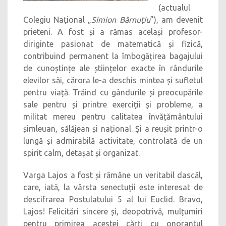
(actualul
Colegiu Național „
Simion Bărnuțiu
”), am devenit
prieteni. A fost și a rămas același profesor-
diriginte pasionat de matematică și fizică,
contribuind permanent la îmbogățirea bagajului
de cunoștințe ale științelor exacte în rândurile
elevilor săi, cărora le-a deschis mintea și sufletul
pentru viață. Trăind cu gândurile și preocupările
sale pentru și printre exerciții și probleme, a
militat mereu pentru calitatea învățământului
șimleuan, sălăjean și național. Și a reușit printr-o
lungă și admirabilă activitate, controlată de un
spirit calm, detașat și organizat.
Varga Lajos a fost și rămâne un veritabil dascăl,
care, iată, la vârsta senectuții este interesat de
descifrarea Postulatului 5 al lui Euclid. Bravo,
Lajos! Felicitări sincere și, deopotrivă, mulțumiri
pentru primirea acestei cărți cu onorantul