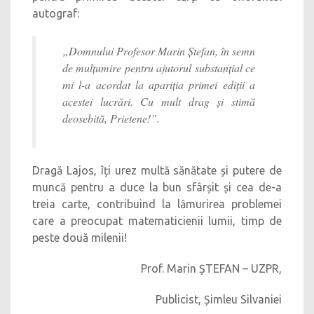
autograf:
„Domnului Profesor Marin Ștefan, în semn
de mulțumire pentru ajutorul substanțial ce
mi l-a acordat la apariția primei ediții a
acestei lucrări. Cu mult drag și stimă
deosebită, Prietene!”.
Dragă Lajos, îți urez multă sănătate și putere de
muncă pentru a duce la bun sfârșit și cea de-a
treia carte, contribuind la lămurirea problemei
care a preocupat matematicienii lumii, timp de
peste două milenii!
Prof. Marin ȘTEFAN – UZPR,
Publicist, Șimleu Silvaniei