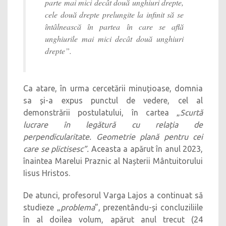
parte mai mici decât două unghiuri drepte,
cele două drepte prelungite la infinit să se
întâlnească în partea în care se află
unghiurile mai mici decât două unghiuri
drepte”.
Ca atare, în urma cercetării minuțioase, domnia
sa și-a expus punctul de vedere, cel al
demonstrării postulatului, în cartea „
Scurtă
lucrare în legătură cu relația de
perpendicularitate. Geometrie plană pentru cei
care se plictisesc”.
Aceasta a apărut în anul 2023,
înaintea Marelui Praznic al Nașterii Mântuitorului
Iisus Hristos.
De atunci, profesorul Varga Lajos a continuat să
studieze „
problema
”, prezentându-și concluziliile
în al doilea volum, apărut anul trecut (24