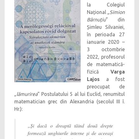
la Colegiul
Național „
Simion
Bărnuțiu
” din
Șimleu Silvaniei,
în perioada 27
ianuarie 2020 –
3 octombrie
2022, profesorul
de matematică-
fizică
Varga
Lajos
a fost
preocupat de
„
lămurirea
” Postulatului 5 al lui Euclid, renumitul
matematician grec din Alexandria (secolul III î.
Hr.):
„Și dacă o dreaptă tăind două drepte
formează unghiurile interne și de aceeași