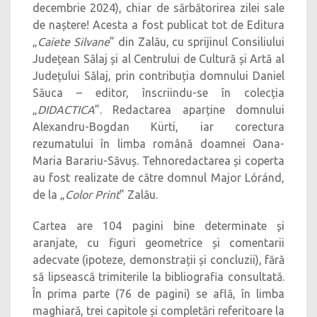
decembrie 2024), chiar de sărbătorirea zilei sale
de naștere! Acesta a fost publicat tot de Editura
„
Caiete Silvane
” din Zalău, cu sprijinul Consiliului
Județean Sălaj și al Centrului de Cultură și Artă al
Județului Sălaj, prin contribuția domnului Daniel
Săuca – editor, înscriindu-se în colecția
„
DIDACTICA
”. Redactarea aparține domnului
Alexandru-Bogdan K
ü
rti, iar corectura
rezumatului în limba română doamnei Oana-
Maria Barariu-Săvuș. Tehnoredactarea și coperta
au fost realizate de către domnul Major Lóránd,
de la „
Color Print
” Zalău.
Cartea are 104 pagini bine determinate și
aranjate, cu figuri geometrice și comentarii
adecvate (ipoteze, demonstrații și concluzii), fără
să lipsească trimiterile la bibliografia consultată.
În prima parte (76 de pagini) se află, în limba
maghiară, trei capitole și completări referitoare la