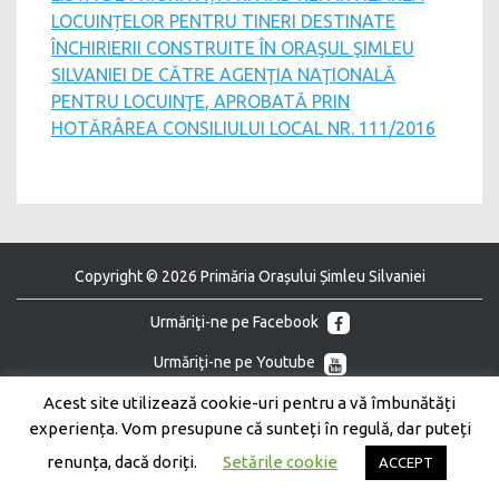
LOCUINȚELOR PENTRU TINERI DESTINATE
ÎNCHIRIERII CONSTRUITE ÎN ORAŞUL ŞIMLEU
SILVANIEI DE CĂTRE AGENŢIA NAŢIONALĂ
PENTRU LOCUINŢE, APROBATĂ PRIN
HOTĂRÂREA CONSILIULUI LOCAL NR. 111/2016
Copyright © 2026 Primăria Orașului Șimleu Silvaniei
Urmăriţi-ne pe Facebook
Urmăriţi-ne pe Youtube
Acest site utilizează cookie-uri pentru a vă îmbunătăți
experiența. Vom presupune că sunteți în regulă, dar puteți
renunța, dacă doriți.
Setările cookie
ACCEPT