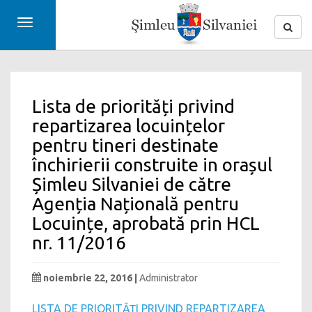
Toggle
navigation
Lista de priorități privind
repartizarea locuințelor
pentru tineri destinate
închirierii construite in orașul
Șimleu Silvaniei de către
Agenția Națională pentru
Locuințe, aprobată prin HCL
nr. 11/2016
noiembrie 22, 2016 |
Administrator
LISTA DE PRIORITĂȚI PRIVIND REPARTIZAREA