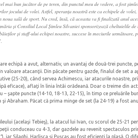
 cel mai bun jucător de pe teren, din punctul meu de vedere, a fost şimle
rilor jocului de volei. Astfel, speranţa noastră este ca echipele de volei,
n noua sală de sport. Nu cred, însă, că aceasta va fi finalizată anul ace
imăria şi Consiliul Local Şimleu Silvaniei sponsorizează cheltuielile de t
ăieţilor şi staff-ului echipei noastre, succese în meciurile următoare, p
”.
ecare echipă a avut, alternativ, un avantaj de două-trei puncte,
n valoare atacanţii. Din păcate pentru gazde, finalul de set a a
utive (25-20), când servea Achimescu, iar atacurile noastre, pr
ă eficace), aflaţi în linia întâi orădeană. Doar o treime din act
ru – şapte puncte (14-10, 18-13, 22-15), în timp ce preluările bu
van şi Abraham. Păcat că prima minge de set (la 24-19) a fost anu
leului (acelaşi Tebieş), la atacul lui Ivan, cu scorul de 25-21 pe
aspeţii conduceau cu 4-3, dar gazdele au revenit spectaculos prin
”
), iar Silaghi, Harlişca şi Puşcaş au fost eficienţi la plasă. O 