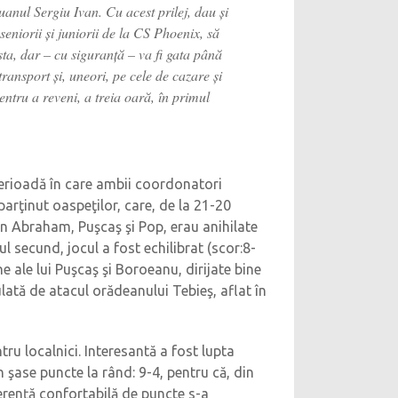
uanul Sergiu Ivan. Cu acest prilej, dau şi
 seniorii şi juniorii de la CS Phoenix, să
sta, dar – cu siguranţă – va fi gata până
ransport şi, uneori, pe cele de cazare şi
entru a reveni, a treia oară, în primul
 perioadă în care ambii coordonatori
parţinut oaspeţilor, care, de la 21-20
in Abraham, Puşcaş şi Pop, erau anihilate
ul secund, jocul a fost echilibrat (scor:8-
ne ale lui Puşcaş şi Boroeanu, dirijate bine
lată de atacul orădeanului Tebieş, aflat în
ntru localnici. Interesantă a fost lupta
 şase puncte la rând: 9-4, pentru că, din
diferenţă confortabilă de puncte s-a