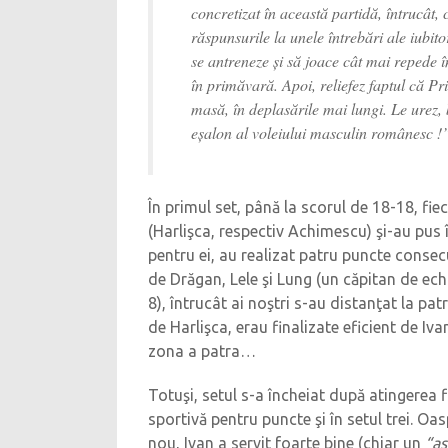
concretizat în această partidă, întrucât,
răspunsurile la unele întrebări ale iubito
se antreneze şi să joace cât mai repede î
în primăvară. Apoi, reliefez faptul că Pr
masă, în deplasările mai lungi. Le urez, b
eşalon al voleiului masculin românesc !
În primul set, până la scorul de 18-18, fi
(Harlişca, respectiv Achimescu) şi-au pus î
pentru ei, au realizat patru puncte consec
de Drăgan, Lele şi Lung (un căpitan de echip
8), întrucât ai noştri s-au distanţat la pat
de Harlişca, erau finalizate eficient de I
zona a patra…
Totuşi, setul s-a încheiat după atingerea fi
sportivă pentru puncte şi în setul trei. O
nou, Ivan a servit foarte bine (chiar un
“as