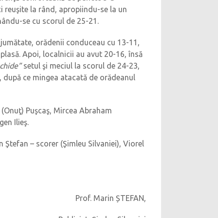
i reuşite la rând, apropiindu-se la un
punându-se cu scorul de 25-21.
ma jumătate, orădenii conduceau cu 13-11,
plasă. Apoi, localnicii au avut 20-16, însă
nchide”
setul şi meciul la scorul de 24-23,
24), după ce mingea atacată de orădeanul
an (Onuţ) Puşcaş, Mircea Abraham
en Ilieş.
 Ştefan – scorer (Şimleu Silvaniei), Viorel
Prof. Marin ȘTEFAN,