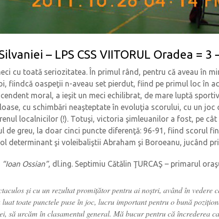
lvaniei – LPS CSS VIITORUL Oradea = 3 – 1
eci cu toată seriozitatea. În primul rând, pentru că aveau în mi
i, fiindcă oaspeţii n-aveau set pierdut, fiind pe primul loc în a
scendent moral, a ieşit un meci echilibrat, de mare luptă sporti
uloase, cu schimbări neaşteptate în evoluţia scorului, cu un joc 
enul localnicilor (!). Totuşi, victoria şimleuanilor a fost, pe c
de greu, la doar cinci puncte diferenţă: 96-91, fiind scorul final
 rol determinant şi voleibaliştii Abraham şi Boroeanu, jucând p
r
“Ioan Ossian”
, dl.ing. Septimiu Cătălin ŢURCAŞ – primarul oraşu
taculos şi cu un rezultat promiţător pentru ai noştri, având în vedere c
u luat toate punctele puse în joc, lucru important pentru o bună poziţio
i ei, să urcăm în clasamentul general. Mă bucur pentru că încrederea car