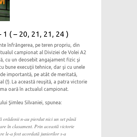
 ( – 20, 21, 21, 24 )
nte înfrângerea, pe teren propriu, din
ctualul campionat al Diviziei de Volei A2
vă, cu un deosebit angajament fizic şi
cu bune execuţii tehnice, dar şi cu unele
ât de importantă, pe atât de meritată,
 (!). La această reuşită, a patra victorie
rima oară în actualul campionat.
lui Şimleu Silvaniei, spunea:
ă orădenii n-au pierdut nici un set până
nare în clasament. Prin această victorie
e le-a fost acordată juniorilor s-a