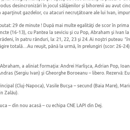
us desincronizări în jocul sălăjenilor şi bihorenii au avut cinc
l a aparţinut gazdelor, cu atacuri necruţătoare ale lui Ivan, im
isputat: 29 de minute ! După mai multe egalităţi de scor în pri
uncte (16-13), cu Pantea la seviciu şi cu Pop, Abraham şi Ivan la 
rădeni, în patru rânduri, la: 21, 22, 23 şi 24. Ai noştri puteau
“î
amăgire totală…Au reuşit, până la urmă, în prelungiri (scor: 26-
a Abraham, a aliniat formaţia: Andrei Harlişca, Adrian Pop, Io
ndras (Sergiu Ivan) şi Gheorghe Boroeanu – libero. Rezervă: Eug
rincipal (Cluj-Napoca), Vasile Bucşa – secund (Baia Mare), Marin
in Zalău).
juca – din nou acasă – cu echipa CNE LAPI din Dej.