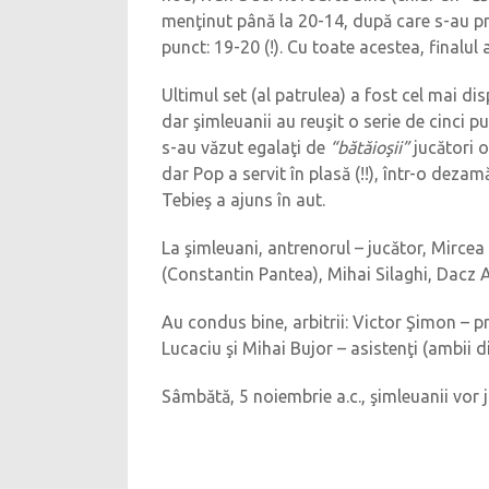
menţinut până la 20-14, după care s-au prod
punct: 19-20 (!). Cu toate acestea, finalu
Ultimul set (al patrulea) a fost cel mai d
dar şimleuanii au reuşit o serie de cinci p
s-au văzut egalaţi de
“bătăioşii”
jucători o
dar Pop a servit în plasă (!!), într-o dez
Tebieş a ajuns în aut.
La şimleuani, antrenorul – jucător, Mirce
(Constantin Pantea), Mihai Silaghi, Dacz A
Au condus bine, arbitrii: Victor Şimon – p
Lucaciu şi Mihai Bujor – asistenţi (ambii d
Sâmbătă, 5 noiembrie a.c., şimleuanii vor 