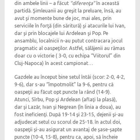
din ambele linii – a făcut
“diferenţa”
în această
partidă. Şimleuanii au greşit la preluare, însă, au
avut şi momente bune de joc, mai ales, prin
serviciile în forţă (din săritură) şi atacurile lui Ivan,
dar şi prin blocajele lui Ardelean şi Pop. Pe
ansamblu, localnicii n-au putut contracara jocul
pragmatic al oaspeţilor. Astfel, sălăjenii au rămas
doar cu o victorie ( 3-0, cu echipa “Viitorul” din
Cluj-Napoca) în acest campionat…
Gazdele au început bine setul întâi (scor: 2-0, 4-2,
9-6), dar s-au “împotmolit” la 9-6, pentru că
oaspeţii au făcut opt puncte la rând (14-9).
Atunci, Sîrbu, Pop şi Ardelean (aflaţi la plasă),
dar şi Lazăr, Ivan şi Negrean (în linia a doua), au
fost ineficienţi. După 19-14 şi 23-15, dejenii şi-au
adjudecat setul cu scorul de 25-18. în actul doi,
oaspeţii şi-au asigurat un avantaj de şase-şapte
puncte (10-4, 15-8), pentru ca, apoi, să încheie