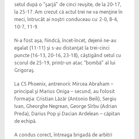
setul după o “şarjă” de cinci reuşite, de la 20-17,
la 25-17. Am crezut că actul trei ne va menţine în
meci, întrucât ai noştri conduceau cu: 2-0, 8-4,
10-7, 11-9.
N-a fost aşa, fiindcă, încet-încet, dejenii ne-au
egalat (11-11) şi s-au distanţat la trei-cinci
puncte (16-13, 20-16, 23-18), câştigând setul cu
scorul de 25-19, printr-un atac “bombă” al lui
Grigoraş.
La CS Phoenix, antrenorii: Mircea Abraham –
principal şi Marius Oniga – secund, au folosit
formaţia: Cristian Lăzăr (Antonio Beili), Sergiu
Ivan, Gheorghe Negrean, George Sîrbu (Adrian
Preda), Darius Pop şi Dacian Ardelean – căpitan
de echipă.
A condus corect, întreaga brigadă de arbitri