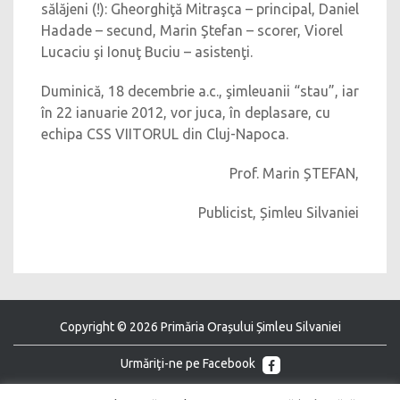
sălăjeni (!): Gheorghiţă Mitraşca – principal, Daniel
Hadade – secund, Marin Ştefan – scorer, Viorel
Lucaciu şi Ionuţ Buciu – asistenţi.
Duminică, 18 decembrie a.c., şimleuanii “stau”, iar
în 22 ianuarie 2012, vor juca, în deplasare, cu
echipa CSS VIITORUL din Cluj-Napoca.
Prof. Marin ȘTEFAN,
Publicist, Șimleu Silvaniei
Copyright © 2026 Primăria Orașului Șimleu Silvaniei
Urmăriţi-ne pe Facebook
Urmăriţi-ne pe Youtube