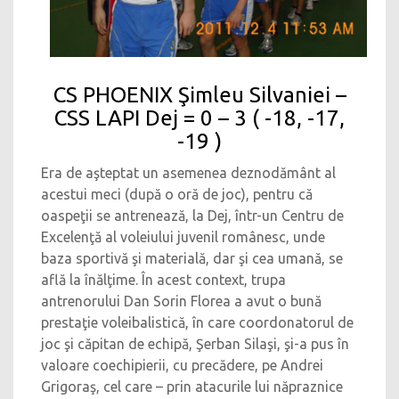
CS PHOENIX Şimleu Silvaniei –
CSS LAPI Dej = 0 – 3 ( -18, -17,
-19 )
Era de aşteptat un asemenea deznodământ al
acestui meci (după o oră de joc), pentru că
oaspeţii se antrenează, la Dej, într-un Centru de
Excelenţă al voleiului juvenil românesc, unde
baza sportivă şi materială, dar şi cea umană, se
află la înălţime. În acest context, trupa
antrenorului Dan Sorin Florea a avut o bună
prestaţie voleibalistică, în care coordonatorul de
joc şi căpitan de echipă, Şerban Silaşi, şi-a pus în
valoare coechipierii, cu precădere, pe Andrei
Grigoraş, cel care – prin atacurile lui năpraznice