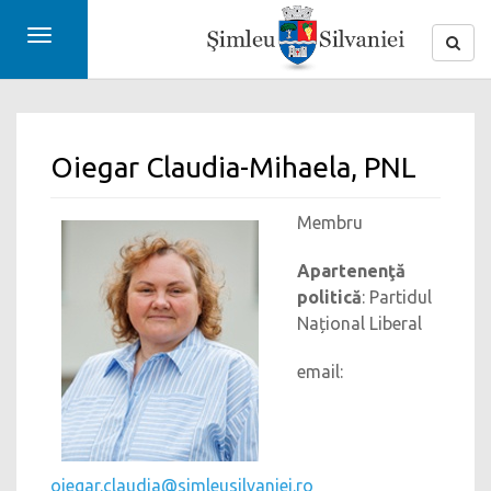
Toggle
navigation
Oiegar Claudia-Mihaela, PNL
Membru
Apartenenţă
politică
: Partidul
Național Liberal
email:
oiegar.claudia@simleusilvaniei.ro