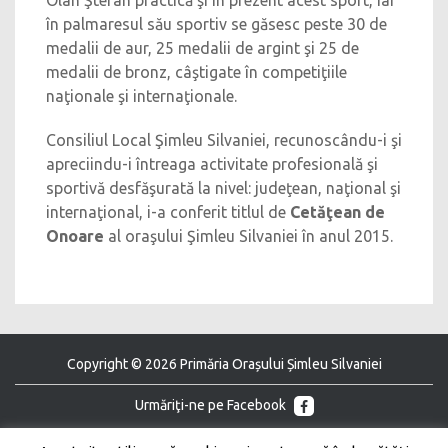
Oláh Ştefan practică şi în prezent acest sport, iar
în palmaresul său sportiv se găsesc peste 30 de
medalii de aur, 25 medalii de argint şi 25 de
medalii de bronz, câştigate în competiţiile
naţionale şi internaţionale.
Consiliul Local Şimleu Silvaniei, recunoscându-i şi
apreciindu-i întreaga activitate profesională şi
sportivă desfăşurată la nivel: judeţean, naţional şi
internaţional, i-a conferit titlul de
Cetăţean de
Onoare
al oraşului Şimleu Silvaniei în anul 2015.
Copyright © 2026 Primăria Orașului Șimleu Silvaniei
Urmăriţi-ne pe Facebook
Urmăriţi-ne pe Youtube