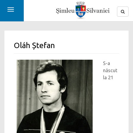
Toggle
navigation
Oláh Ștefan
S-a
născut
la 21