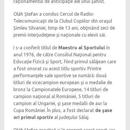
raţionamentul de anticipaţie ale unui şahist.
Oláh Ştefan a condus Cercul de Radio-
Telecomunicaţii de la Clubul Copiilor din oraşul
Şimleu Silvaniei, timp de 13 ani, obţinând zeci de
premii interjudeţene şi naţionale cu elevii săi.
I s-a conferit titlul de
Maestru al Sportului
în
anul 1976, de către Consiliul Naţional pentru
Educaţie Fizică şi Sport, fiind primul sălăjean care
a fost onorat cu acest titlu sportiv. Printre
performanţele sale sportive se numără: două
titluri de vicecampion european şi o medalie de
bronz la Campionatele Europene, 14 titluri de
campion naţional al României, 5 titluri de
campion al Ungariei, şi şase medalii de aur la
Cupa României. În plus, a fost declarat
de şase
ori primul sportiv
al judeţului Sălaj.