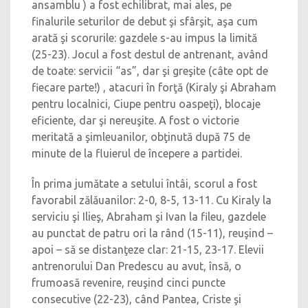
ansamblu ) a fost echilibrat, mai ales, pe
finalurile seturilor de debut şi sfârşit, aşa cum
arată şi scorurile: gazdele s-au impus la limită
(25-23). Jocul a fost destul de antrenant, având
de toate: servicii “as”, dar şi greşite (câte opt de
fiecare parte!) , atacuri în forţă (Kiraly şi Abraham
pentru localnici, Ciupe pentru oaspeţi), blocaje
eficiente, dar şi nereuşite. A fost o victorie
meritată a şimleuanilor, obţinută după 75 de
minute de la fluierul de începere a partidei.
În prima jumătate a setului întâi, scorul a fost
favorabil zălăuanilor: 2-0, 8-5, 13-11. Cu Kiraly la
serviciu şi Ilieş, Abraham şi Ivan la fileu, gazdele
au punctat de patru ori la rând (15-11), reuşind –
apoi – să se distanţeze clar: 21-15, 23-17. Elevii
antrenorului Dan Predescu au avut, însă, o
frumoasă revenire, reuşind cinci puncte
consecutive (22-23), când Pantea, Criste şi