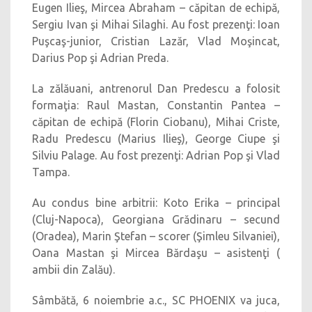
Eugen Ilieş, Mircea Abraham – căpitan de echipă,
Sergiu Ivan şi Mihai Silaghi. Au fost prezenţi: Ioan
Puşcaş-junior, Cristian Lazăr, Vlad Moşincat,
Darius Pop şi Adrian Preda.
La zălăuani, antrenorul Dan Predescu a folosit
formaţia: Raul Mastan, Constantin Pantea –
căpitan de echipă (Florin Ciobanu), Mihai Criste,
Radu Predescu (Marius Ilieş), George Ciupe şi
Silviu Palage. Au fost prezenţi: Adrian Pop şi Vlad
Tampa.
Au condus bine arbitrii: Koto Erika – principal
(Cluj-Napoca), Georgiana Grădinaru – secund
(Oradea), Marin Ştefan – scorer (Şimleu Silvaniei),
Oana Mastan şi Mircea Bărdaşu – asistenţi (
ambii din Zalău).
Sâmbătă, 6 noiembrie a.c., SC PHOENIX va juca,