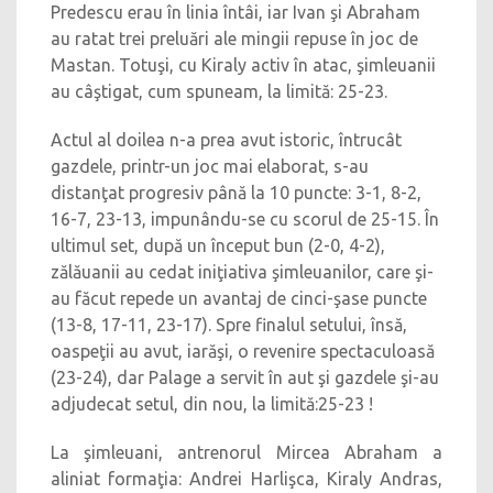
Predescu erau în linia întâi, iar Ivan şi Abraham
au ratat trei preluări ale mingii repuse în joc de
Mastan. Totuşi, cu Kiraly activ în atac, şimleuanii
au câştigat, cum spuneam, la limită: 25-23.
Actul al doilea n-a prea avut istoric, întrucât
gazdele, printr-un joc mai elaborat, s-au
distanţat progresiv până la 10 puncte: 3-1, 8-2,
16-7, 23-13, impunându-se cu scorul de 25-15. În
ultimul set, după un început bun (2-0, 4-2),
zălăuanii au cedat iniţiativa şimleuanilor, care şi-
au făcut repede un avantaj de cinci-şase puncte
(13-8, 17-11, 23-17). Spre finalul setului, însă,
oaspeţii au avut, iarăşi, o revenire spectaculoasă
(23-24), dar Palage a servit în aut şi gazdele şi-au
adjudecat setul, din nou, la limită:25-23 !
La şimleuani, antrenorul Mircea Abraham a
aliniat formaţia: Andrei Harlişca, Kiraly Andras,