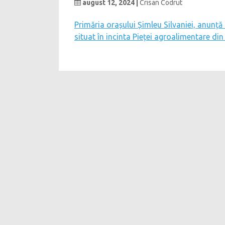
august 12, 2024 |
Crisan Codrut
Primăria orașului Șimleu Silvaniei, anunță
situat în incinta Pieței agroalimentare din