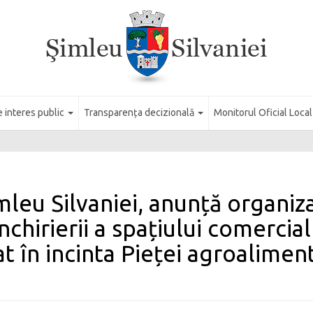
e interes public
Transparența decizională
Monitorul Oficial Loca
mleu Silvaniei, anunță organizar
nchirierii a spațiului comercia
 în incinta Pieței agroaliment