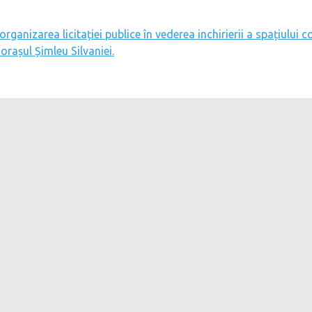
 organizarea licitației publice în vederea inchirierii a spațiul
 orașul Șimleu Silvaniei.