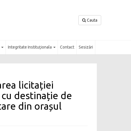
Cauta
l
Integritate Instituţionala
Contact
Sesizări
ea licitației
l cu destinație de
are din orașul