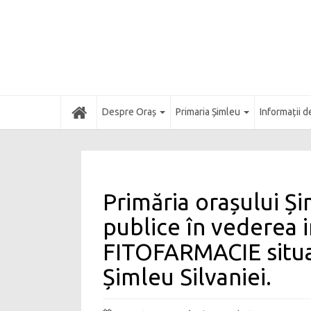
Acasă
Despre Oraș
Primaria Șimleu
Informații d
Primăria orașului Și
publice în vederea i
FITOFARMACIE situat
Șimleu Silvaniei.