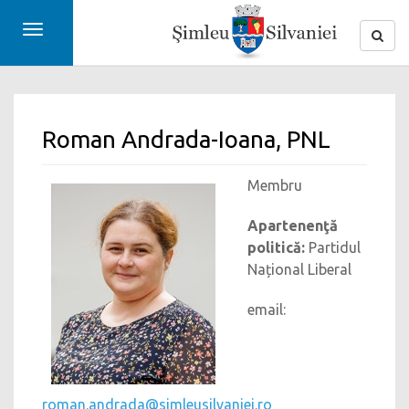
Toggle
navigation
Roman Andrada-Ioana, PNL
Membru
Apartenenţă
politică:
Partidul
Național Liberal
email:
roman.andrada@simleusilvaniei.ro