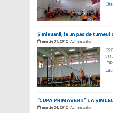
Cite
Şimleuanii, la un pas de turneul
martie 31, 2012 |
Administrator
CS P
văzu
impo
Cite
“CUPA PRIMĂVERII” LA ŞIMLEU
martie 24, 2012 |
Administrator