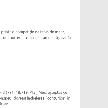
şi printr-o competiţie de tenis de masă,
tor sportiv. Întrecerile s-au desfăşurat în
 ( -21, 18, -19, -15 ) Meci aşteptat cu
oaspeţii doreau încheierea "conturilor" în
ujeni...