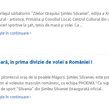
rilejul sărbătoririi "Zilelor Oraşului Şimleu Silvaniei", ediţia a X
ural - artistice, Primăria şi Consiliul Local, Centrul Cultural di
eceri sportive la şah, tenis de masă şi volei. Ca ...
ște în continuare
oară, în prima divizie de volei a României !
, pitorescul oraş de la poalele Măgurii, Şimleu Silvaniei, este pr
on al voleiului masculin românesc, cu echipa PHOENIX ! Cu sigur
 de sport "Silvania" din Şimleu Silvaniei (inaugurată oficial...
ște în continuare