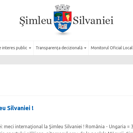
e interes public
Transparența decizională
Monitorul Oficial Loca
u Silvaniei !
i: meci internaţional la Şimleu Silvaniei ! România - Ungaria = 3