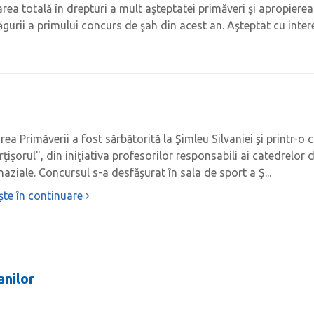
area totală în drepturi a mult aşteptatei primăveri şi apropiere
urii a primului concurs de şah din acest an. Aşteptat cu interes
rea Primăverii a fost sărbătorită la Şimleu Silvaniei şi printr
ţişorul", din iniţiativa profesorilor responsabili ai catedrelor d
aziale. Concursul s-a desfăşurat în sala de sport a Ş...
ște în continuare
anilor