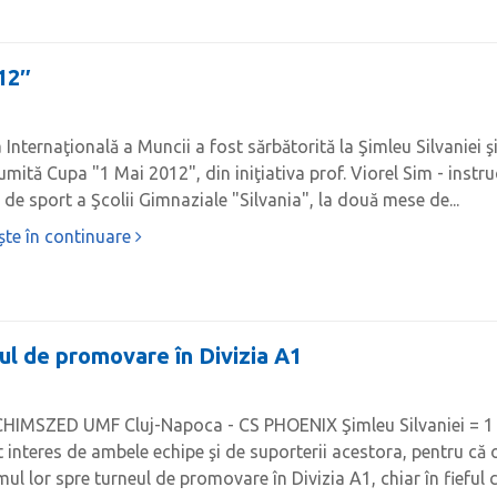
12″
 Internaţională a Muncii a fost sărbătorită la Şimleu Silvaniei 
mită Cupa "1 Mai 2012", din iniţiativa prof. Viorel Sim - instruc
 de sport a Şcolii Gimnaziale "Silvania", la două mese de...
ște în continuare
eul de promovare în Divizia A1
HIMSZED UMF Cluj-Napoca - CS PHOENIX Şimleu Silvaniei = 1 - 3
 interes de ambele echipe şi de suporterii acestora, pentru că 
ul lor spre turneul de promovare în Divizia A1, chiar în fieful cl