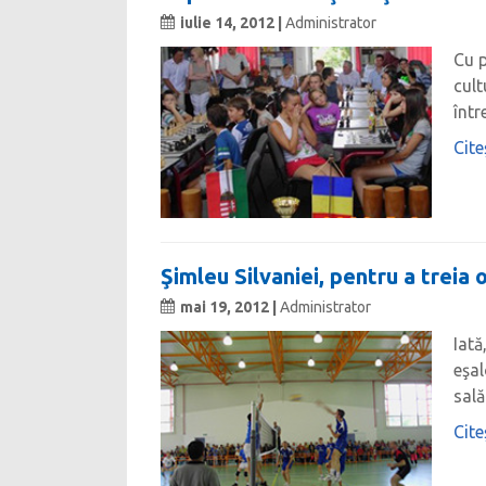
iulie 14, 2012 |
Administrator
Cu p
cult
într
Cite
Şimleu Silvaniei, pentru a treia 
mai 19, 2012 |
Administrator
Iată
eşal
sală
Cite