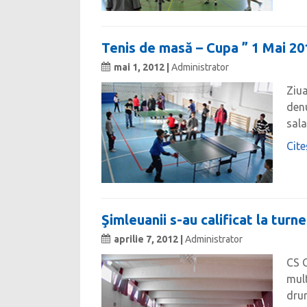
Tenis de masă – Cupa ” 1 Mai 20
mai 1, 2012 |
Administrator
Ziua
denu
sala
Cite
Şimleuanii s-au calificat la turn
aprilie 7, 2012 |
Administrator
CS C
mult
drum