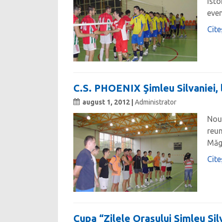
isto
even
Cite
C.S. PHOENIX Şimleu Silvaniei, 
august 1, 2012 |
Administrator
Nou 
reun
Măgu
Cite
Cupa “Zilele Oraşului Şimleu Sil