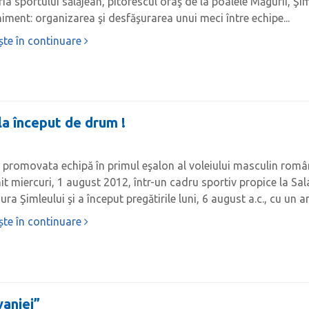
ria sportului sălăjean, pitorescul oraş de la poalele Măgurii, Ş
iment: organizarea şi desfăşurarea unui meci între echipe...
ște în continuare
la început de drum !
promovata echipă în primul eşalon al voleiului masculin româ
it miercuri, 1 august 2012, într-un cadru sportiv propice la Sal
ra Şimleului şi a început pregătirile luni, 6 august a.c., cu un a
ște în continuare
vaniei”