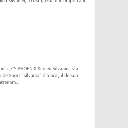
imleu Silvaniei, a fost gazda unui important
nesc, CS PHOENIX Şimleu Silvaniei, s-a
a de Sport "Silvania" din oraşul de sub
ntrenam...