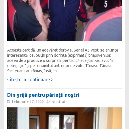
Această partidă, un adevărat derby al Seriei A2 Vest, se anunţa
interesantă, cel puţin prin dorinţa (exprimată) braşovenilor,
aceea de a produce o surpriză, pentru că aceştia l-au avut "în
delegaţie" şi pe renumitul antrenor de volei Tănase Tănase.
Simleuanii au rămas, însă, im...
Citește în continuare
Din grijă pentru părinţii noştri
februarie 17, 2009 |
Administrator