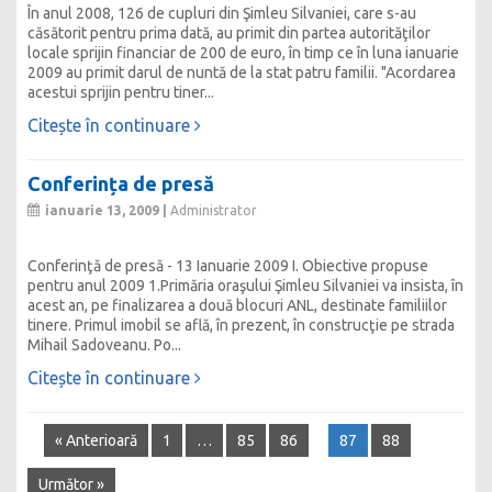
În anul 2008, 126 de cupluri din Şimleu Silvaniei, care s-au
căsătorit pentru prima dată, au primit din partea autorităţilor
locale sprijin financiar de 200 de euro, în timp ce în luna ianuarie
2009 au primit darul de nuntă de la stat patru familii. "Acordarea
acestui sprijin pentru tiner...
Citește în continuare
Conferința de presă
ianuarie 13, 2009 |
Administrator
Conferinţă de presă - 13 Ianuarie 2009 I. Obiective propuse
pentru anul 2009 1.Primăria oraşului Şimleu Silvaniei va insista, în
acest an, pe finalizarea a două blocuri ANL, destinate familiilor
tinere. Primul imobil se află, în prezent, în construcţie pe strada
Mihail Sadoveanu. Po...
Citește în continuare
« Anterioară
1
…
85
86
87
88
Următor »