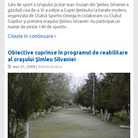
Sala de sport a Grupului Şcolar Ioan Ossian din Şimleu Silvaniei a
găzduit cea de-a XI-a ediţie a Cupei Şimleului la Karate modern,
organizată de Clubul Sportiv Omega în colaborare cu Clubul
Copiilor şi primăria oraşului Şimleu Silvaniei. Au participat un
număr de peste 140 de sportiv...
Citește în continuare
Obiective cuprinse în programul de reabilitare
al oraşului Şimleu Silvaniei
mai 21, 2009 |
Administrator