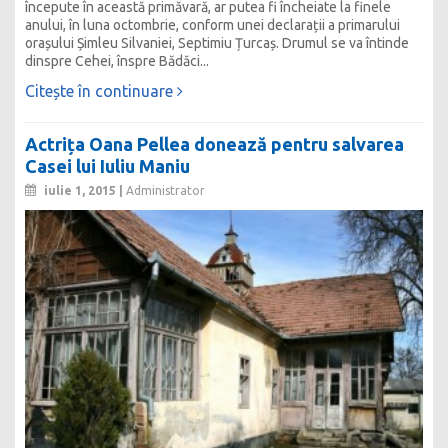
începute în această primăvară, ar putea fi încheiate la finele
anului, în luna octombrie, conform unei declarații a primarului
orașului Șimleu Silvaniei, Septimiu Țurcaș. Drumul se va întinde
dinspre Cehei, înspre Bădăci...
Citește în continuare
Actrița Oana Pellea donează pentru salvarea
Casei lui Iuliu Maniu
iulie 1, 2015 |
Administrator