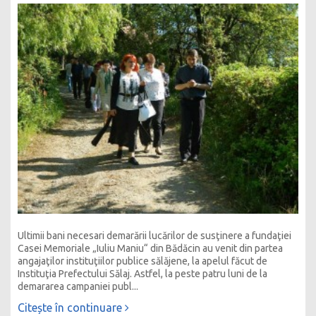
Ultimii bani necesari demarării lucărilor de susţinere a fundaţiei
Casei Memoriale „Iuliu Maniu“ din Bădăcin au venit din partea
angajaţilor instituţiilor publice sălăjene, la apelul făcut de
Instituţia Prefectului Sălaj. Astfel, la peste patru luni de la
demararea campaniei publ...
Citește în continuare