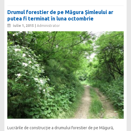
Drumul forestier de pe Măgura Șimleului ar
putea fi terminat în luna octombrie
iulie 1, 2015 |
Administrator
Lucrările de construcție a drumului forestier de pe Măgură,