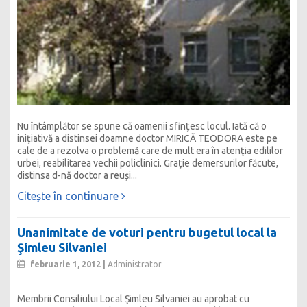
Nu întâmplător se spune că oamenii sfinţesc locul. Iată că o
iniţiativă a distinsei doamne doctor MIRICĂ TEODORA este pe
cale de a rezolva o problemă care de mult era în atenţia edililor
urbei, reabilitarea vechii policlinici. Graţie demersurilor făcute,
distinsa d-nă doctor a reuşi...
Citește în continuare
Unanimitate de voturi pentru bugetul local la
Şimleu Silvaniei
februarie 1, 2012 |
Administrator
Membrii Consiliului Local Şimleu Silvaniei au aprobat cu